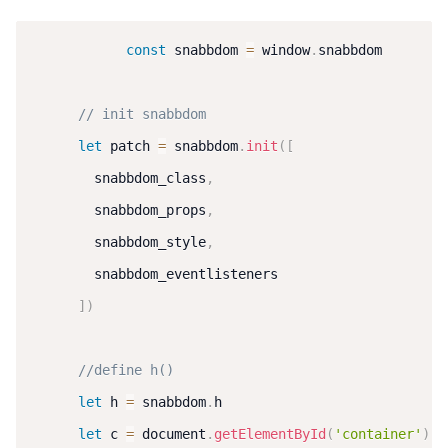
const
 snabbdom 
=
 window
.
snabbdom

// init snabbdom
let
 patch 
=
 snabbdom
.
init
(
[
        snabbdom_class
,
        snabbdom_props
,
        snabbdom_style
,
        snabbdom_eventlisteners

]
)
//define h()
let
 h 
=
 snabbdom
.
h

let
 c 
=
 document
.
getElementById
(
'container'
)