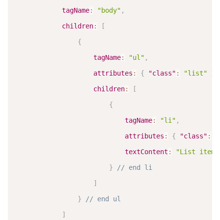
tagName
:
"body"
,
children
:
[
{
tagName
:
"ul"
,
attributes
:
{
"class"
:
"list"
}
,
children
:
[
{
tagName
:
"li"
,
attributes
:
{
"class"
:
"
textContent
:
"List item"
}
// end li
]
}
// end ul
]