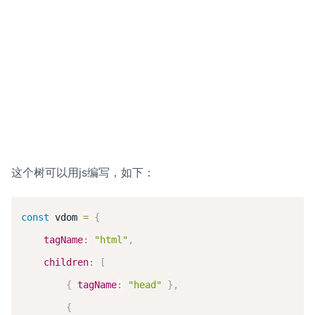
这个树可以用js编写，如下：
const
 vdom 
=
{
tagName
:
"html"
,
children
:
[
{
tagName
:
"head"
}
,
{