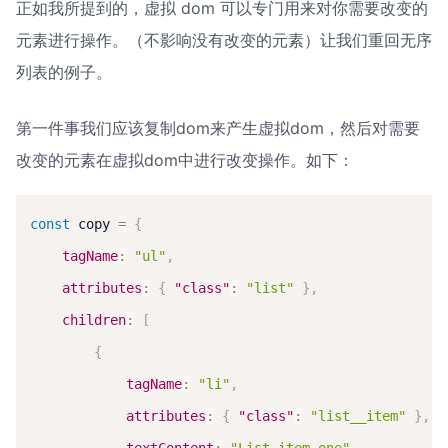
正如我所提到的，虚拟 dom 可以专门用来对你需要改变的
元素进行操作。（不影响没有改变的元素）让我们重回无序
列表的例子。
第一件事我们应该复制dom来产生虚拟dom，然后对需要
改变的元素在虚拟dom中进行改变操作。如下：
const
 copy 
=
{
tagName
:
"ul"
,
attributes
:
{
"class"
:
"list"
}
,
children
:
[
{
tagName
:
"li"
,
attributes
:
{
"class"
:
"list__item"
}
,