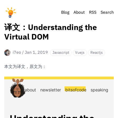
Blog
About
RSS
Search
译文：Understanding the
Virtual DOM
i7eo
/
Jan 1, 2019
Javascript
Vuejs
Reactjs
本文为译文，原文为：