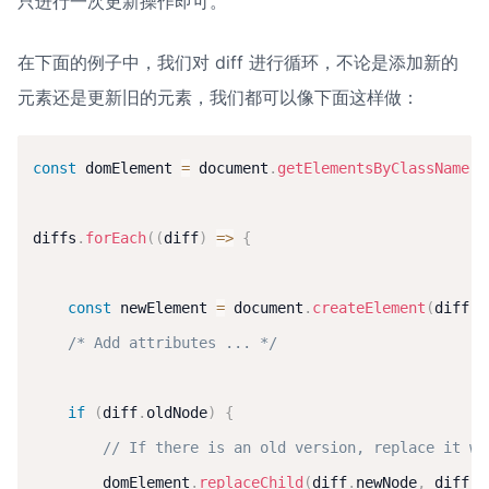
只进行一次更新操作即可。
在下面的例子中，我们对 diff 进行循环，不论是添加新的
元素还是更新旧的元素，我们都可以像下面这样做：
const
 domElement 
=
 document
.
getElementsByClassName
(
"
diffs
.
forEach
(
(
diff
)
=>
{
const
 newElement 
=
 document
.
createElement
(
diff
.
n
/* Add attributes ... */
if
(
diff
.
oldNode
)
{
// If there is an old version, replace it wi
        domElement
.
replaceChild
(
diff
.
newNode
,
 diff
.
i