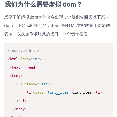
我们为什么需要虚拟 dom？
想要了解虚拟dom为什么会出现，让我们先回顾以下原生
dom。正如我所提到的，dom 是HTML文档的基于对象的
表示，以及操作该对象的接口。举个例子看看：
<!
doctype
html
>
<
html
lang
=
"
en
"
>
<
head
>
</
head
>
<
body
>
<
ul
class
=
"
list
"
>
<
li
class
=
"
list__item
"
>
List item
</
li
>
</
ul
>
</
body
>