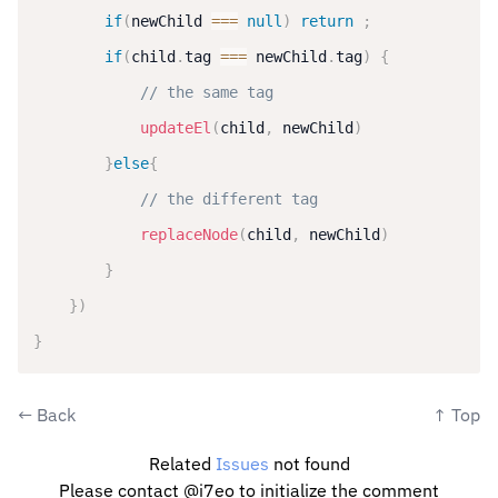
if
(
newChild 
===
null
)
return
;
if
(
child
.
tag 
===
 newChild
.
tag
)
{
// the same tag
updateEl
(
child
,
 newChild
)
}
else
{
// the different tag
replaceNode
(
child
,
 newChild
)
}
}
)
}
←
Back
↑
Top
Related
Issues
not found
Please contact @i7eo to initialize the comment