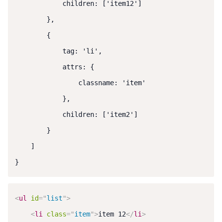
            children: ['item12']

        },

        {

            tag: 'li',

            attrs: {

                classname: 'item'

            },

            children: ['item2']

        }

    ]

}
<
ul
id
=
"
list
"
>
<
li
class
=
"
item
"
>
item 12
</
li
>