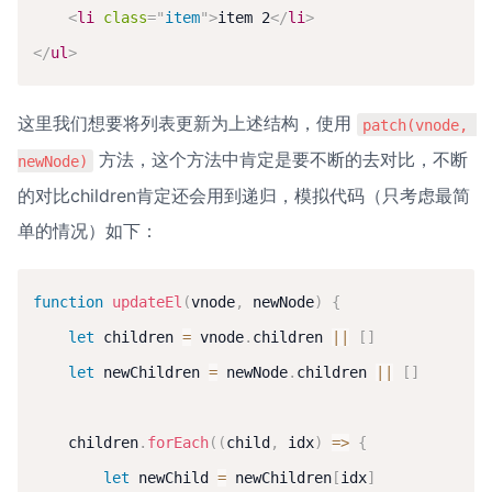
<
li
class
=
"
item
"
>
item 2
</
li
>
</
ul
>
这里我们想要将列表更新为上述结构，使用 
patch(vnode, 
 方法，这个方法中肯定是要不断的去对比，不断
newNode)
的对比children肯定还会用到递归，模拟代码（只考虑最简
单的情况）如下：
function
updateEl
(
vnode
,
 newNode
)
{
let
 children 
=
 vnode
.
children 
||
[
]
let
 newChildren 
=
 newNode
.
children 
||
[
]
    children
.
forEach
(
(
child
,
 idx
)
=>
{
let
 newChild 
=
 newChildren
[
idx
]