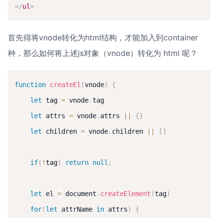
</
ul
>
首先得将vnode转化为html结构，才能加入到container
种，那么如何将上述js对象（vnode）转化为 html 呢？
function
createEl
(
vnode
)
{
let
 tag 
=
 vnode
.
tag

let
 attrs 
=
 vnode
.
attrs 
||
{
}
let
 children 
=
 vnode
.
children 
||
[
]
if
(
!
tag
)
return
null
;
let
 el 
=
 document
.
createElement
(
tag
)
for
(
let
 attrName 
in
 attrs
)
{