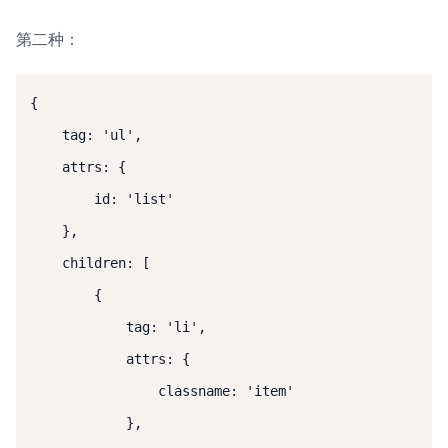
第二种：
{

    tag: 'ul',

    attrs: {

        id: 'list'

    },

    children: [

        {

            tag: 'li',

            attrs: {

                classname: 'item'

            },
