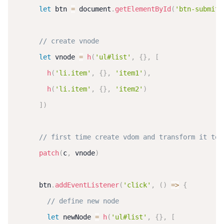
let
 btn 
=
 document
.
getElementById
(
'btn-submit'
// create vnode
let
 vnode 
=
h
(
'ul#list'
,
{
}
,
[
h
(
'li.item'
,
{
}
,
'item1'
)
,
h
(
'li.item'
,
{
}
,
'item2'
)
]
)
// first time create vdom and transform it to 
patch
(
c
,
 vnode
)
      btn
.
addEventListener
(
'click'
,
(
)
=>
{
// define new node
let
 newNode 
=
h
(
'ul#list'
,
{
}
,
[