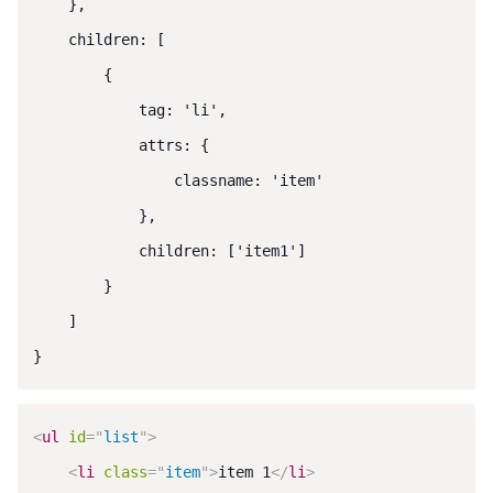
    },

    children: [

        {

            tag: 'li',

            attrs: {

                classname: 'item'

            },

            children: ['item1']

        }

    ]

}
<
ul
id
=
"
list
"
>
<
li
class
=
"
item
"
>
item 1
</
li
>