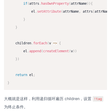
if
(
attrs
.
hasOwnProperty
(
attrName
)
)
{
            el
.
setAttribute
(
attrName
,
 attrs
[
attrName
}
}
    children
.
forEach
(
v
=>
{
        el
.
append
(
createElement
(
v
)
)
}
)
return
 el
;
}
大概就是这样，利用递归循环遍历 children，设置 
!tag
为终止条件。