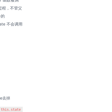
der 函数被调
新过程，不管父
的 
state 不会调用
ze去掉
this.state 