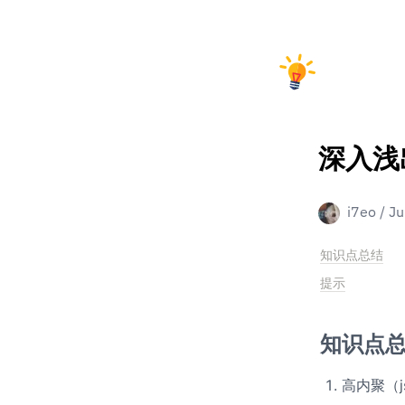
深入浅出
i7eo
/
Ju
知识点总结
提示
知识点
高内聚（j