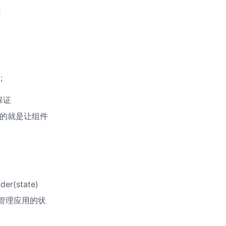
;
证 
的目的就是让组件
state) 
来管理应用的状