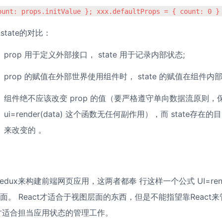
ount: props.initValue }; xxx.defaultProps = { count: 0 }
&state的对比：
prop 用于定义外部接口， state 用于记录内部状态;
prop 的赋值在外部世界使用组件时， state 的赋值在组件内部
组件绝不应该改变 prop 的值（要严格遵守单向数据流原则，保
ui=render(data) 这个函数无任何副作用），而 state存在
来改变的 。
 Redux来构建前端网页应用，这两者都奉 行这样一个公式 UI=render(
面。 React才适合于视图层面的东西，但是不能指望靠React
ux才适合担当应用状态的管理工作。