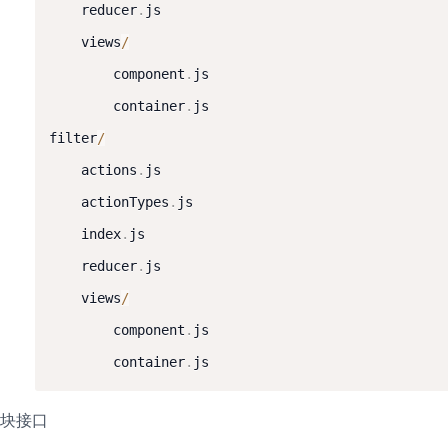
	reducer
.
js

	views
/
		component
.
js

		container
.
js

filter
/
	actions
.
js

	actionTypes
.
js

	index
.
js

	reducer
.
js

	views
/
		component
.
js

		container
.
js
块接口