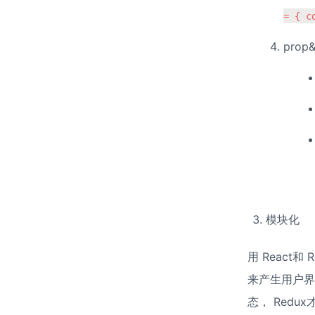
= { c
prop
模块化
用 React和
来产生用户界
态， Red