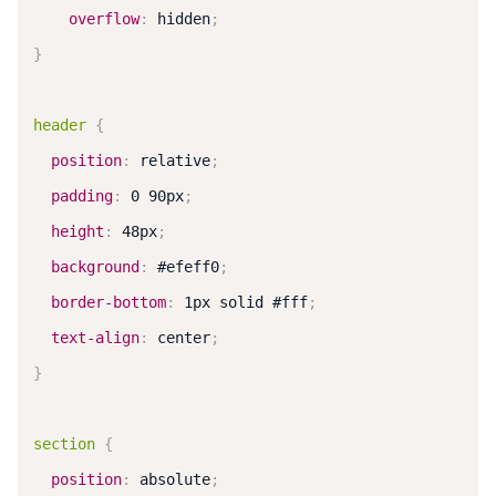
overflow
:
 hidden
;
}
header
{
position
:
 relative
;
padding
:
 0 90px
;
height
:
 48px
;
background
:
 #efeff0
;
border-bottom
:
 1px solid #fff
;
text-align
:
 center
;
}
section
{
position
:
 absolute
;