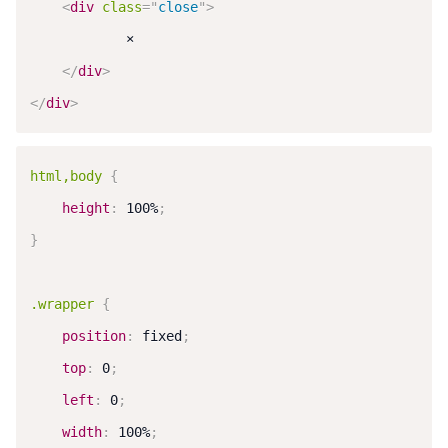
<
div
class
=
"
close
"
>
            ×

</
div
>
</
div
>
html,body
{
height
:
 100%
;
}
.wrapper
{
position
:
 fixed
;
top
:
 0
;
left
:
 0
;
width
:
 100%
;