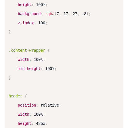
height
:
 100%
;
background
:
rgba
(
7
,
 17
,
 27
,
 .8
)
;
z-index
:
 100
;
}
.content-wrapper
{
width
:
 100%
;
min-height
:
 100%
;
}
header
{
position
:
 relative
;
width
:
 100%
;
height
:
 48px
;