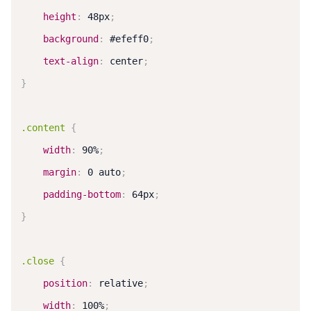
height
:
 48px
;
background
:
 #efeff0
;
text-align
:
 center
;
}
.content
{
width
:
 90%
;
margin
:
 0 auto
;
padding-bottom
:
 64px
;
}
.close
{
position
:
 relative
;
width
:
 100%
;