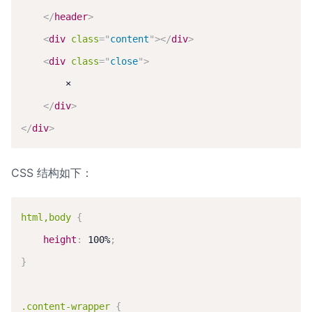
</
header
>
<
div
class
=
"
content
"
>
</
div
>
<
div
class
=
"
close
"
>
        ×

</
div
>
</
div
>
CSS 结构如下：
html,body
{
height
:
 100%
;
}
.content-wrapper
{