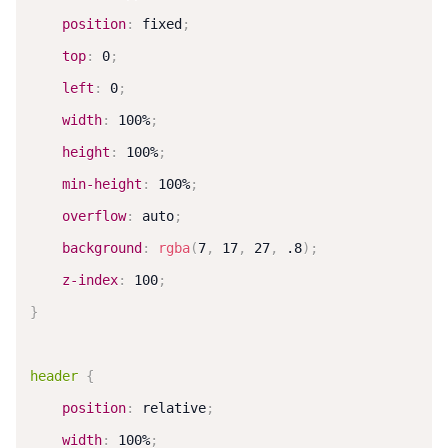
position
:
 fixed
;
top
:
 0
;
left
:
 0
;
width
:
 100%
;
height
:
 100%
;
min-height
:
 100%
;
overflow
:
 auto
;
background
:
rgba
(
7
,
 17
,
 27
,
 .8
)
;
z-index
:
 100
;
}
header
{
position
:
 relative
;
width
:
 100%
;