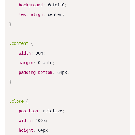
background
:
 #efeff0
;
text-align
:
 center
;
}
.content
{
width
:
 90%
;
margin
:
 0 auto
;
padding-bottom
:
 64px
;
}
.close
{
position
:
 relative
;
width
:
 100%
;
height
:
 64px
;